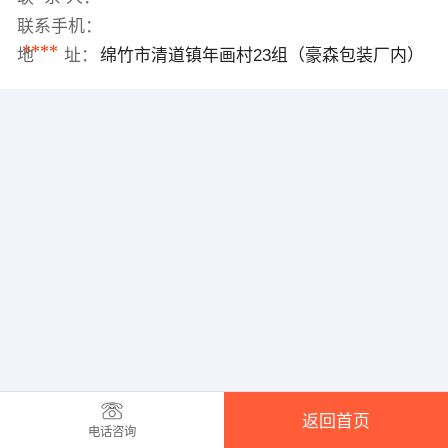
联系手机：
****
地 址：
绵竹市清道镇年画村23组（豪森包装厂内）
返回首页
电话咨询