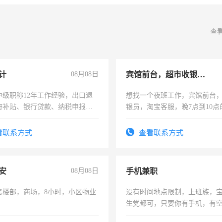
查
计
08月08日
宾馆前台，超市收银员，淘宝客服
中级职称12年工作经验，出口退
想找一个夜班工作，宾馆前台
府补贴、银行贷款、纳税申报、
银员，淘宝客服，晚7点到10点
公司策划，设建新账，理乱账业
工，麻烦看到的老板加我微信
务咨询等业务。欲求兼职会计工
号同微信
看联系方式
查看联系方式
安
08月08日
手机兼职
售楼部，商场，8小时，小区物业
没有时间地点限制，上班族，
生党都可，只要你有手机，有
间，一单一结，一天二三十不