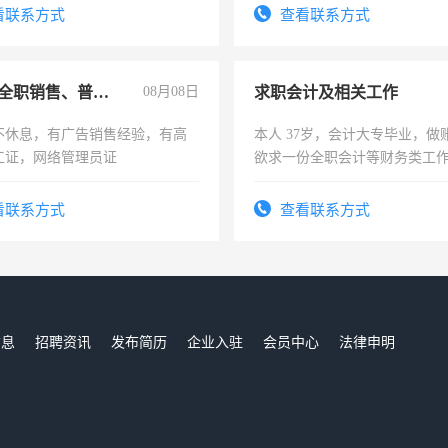
勤快的四五十，每天挣零花钱
看联系方式
查看联系方式
兼职或全职销售、普工、维修
08月08日
求职会计及相关工作
不休息，有广告销售经验，有高
本人 37岁，会计大专毕业，做
工证，网络管理员证
欲求一份全职会计等财务类工
计证
看联系方式
查看联系方式
信息
招聘资讯
发布简历
企业入驻
会员中心
法律申明
们