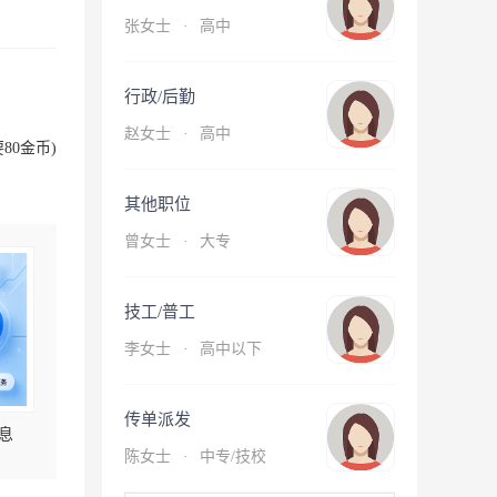
张女士
·
高中
行政/后勤
赵女士
·
高中
80金币)
其他职位
曾女士
·
大专
技工/普工
李女士
·
高中以下
传单派发
息
陈女士
·
中专/技校