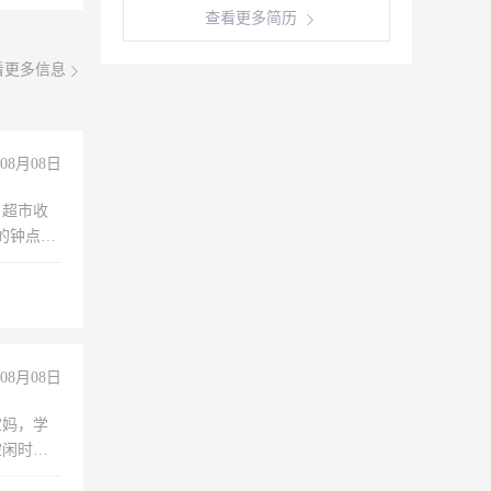
查看更多简历
看更多信息
08月08日
，超市收
的钟点
聊，手机
08月08日
宝妈，学
空闲时
成问题，