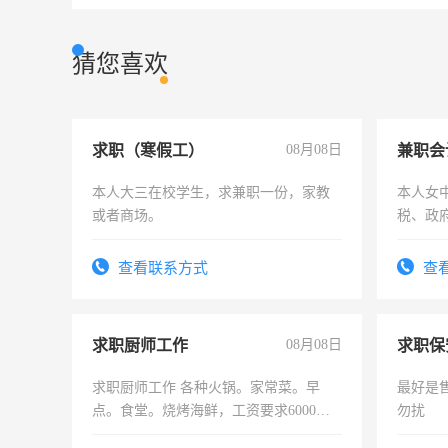
猜您喜欢
求职（寒假工）
08月08日
兼职会
本人大三在校学生，求兼职一份，家教
本人女
或者商场。
税、政
为各类
务，财
查看联系方式
查
作
求职厨师工作
08月08日
求职保
求职厨师工作 各种火锅。家常菜。早
最好是
点。食堂。烧烤海鲜，工资要求6000以
勿扰
上