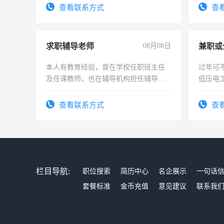
查看联系方式
查
求职辅导老师
08月08日
本人有教育经验，曾在学校任职班主任
过年可
及任课教师，也在辅导机构担任辅导教
低压电
师，求周一至周五辅导老师的工作
查看联系方式
查
栏目导航:
职位搜索
简历中心
名企展示
一句话
套餐标准
金币充值
意见建议
联系我