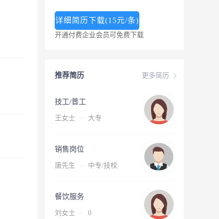
详细简历下载(15元/条)
开通付费企业会员可免费下载
推荐简历
更多简历
技工/普工
王女士
·
大专
销售岗位
唐先生
·
中专/技校
餐饮服务
刘女士
·
0