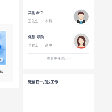
其他职位
王先生
·
本科
促销/导购
李女士
·
高中
查看更多简历
息
微信扫一扫找工作