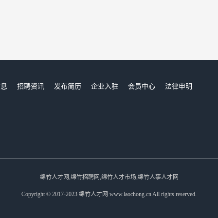
信息
招聘资讯
发布简历
企业入驻
会员中心
法律申明
们
绵竹人才网,绵竹招聘网,绵竹人才市场,绵竹人事人才网
Copyright © 2017-2023 绵竹人才网 www.laochong.cn All rights reserved.