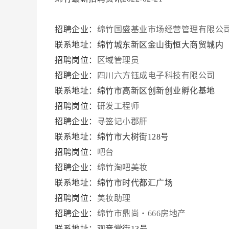
招聘企业：
绵竹国盛基业市场经营管理有限公
联系地址：绵竹城东新区金山街恒大商贸城内
招聘岗位：
区域管理员
招聘企业：
四川六方钰成电子科技有限公司
联系地址：绵竹市高新区创新创业孵化基地
招聘岗位：
研发工程师
招聘企业：
寻签记小郡肝
联系地址：绵竹市大树街128号
招聘岗位：
吧台
招聘企业：
绵竹淘吧美妆
联系地址：绵竹市时代都汇广场
招聘岗位：
美妆助理
招聘企业：
绵竹市鼎尚・666房地产
联系地址：观音堂街13号