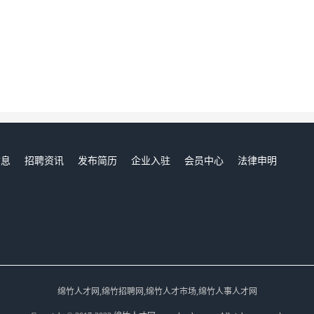
信息
招聘资讯
发布简历
企业入驻
会员中心
法律申明
们
绵竹人才网,绵竹招聘网,绵竹人才市场,绵竹人事人才网